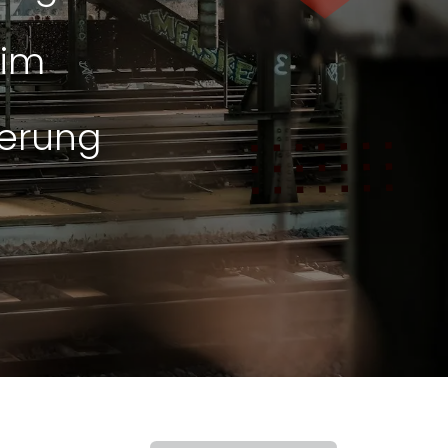
 im
herung